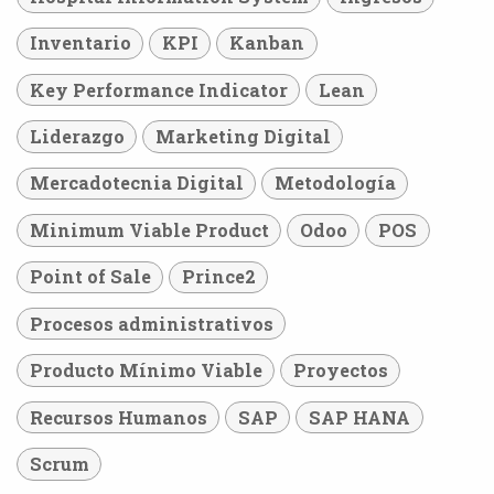
Inventario
KPI
Kanban
Key Performance Indicator
Lean
Liderazgo
Marketing Digital
Mercadotecnia Digital
Metodología
Minimum Viable Product
Odoo
POS
Point of Sale
Prince2
Procesos administrativos
Producto Mínimo Viable
Proyectos
Recursos Humanos
SAP
SAP HANA
Scrum