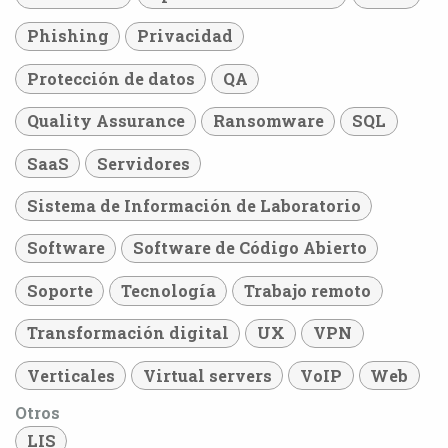
Phishing
Privacidad
Protección de datos
QA
Quality Assurance
Ransomware
SQL
SaaS
Servidores
Sistema de Información de Laboratorio
Software
Software de Código Abierto
Soporte
Tecnología
Trabajo remoto
Transformación digital
UX
VPN
Verticales
Virtual servers
VoIP
Web
Otros
LIS