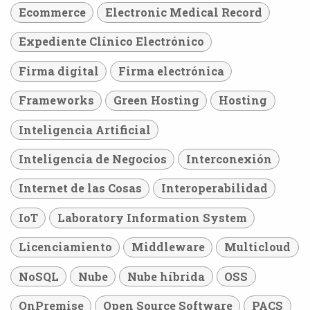
Ecommerce
Electronic Medical Record
Expediente Clínico Electrónico
Firma digital
Firma electrónica
Frameworks
Green Hosting
Hosting
Inteligencia Artificial
Inteligencia de Negocios
Interconexión
Internet de las Cosas
Interoperabilidad
IoT
Laboratory Information System
Licenciamiento
Middleware
Multicloud
NoSQL
Nube
Nube híbrida
OSS
OnPremise
Open Source Software
PACS