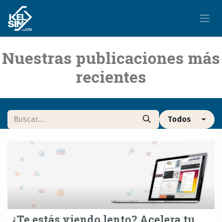
Ir al contenido
Nuestras publicaciones más
recientes
Todos
¿Te estás viendo lento? Acelera tu