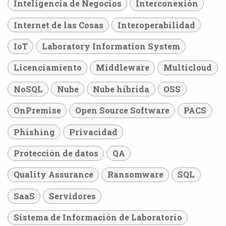
Inteligencia de Negocios
Interconexión
Internet de las Cosas
Interoperabilidad
IoT
Laboratory Information System
Licenciamiento
Middleware
Multicloud
NoSQL
Nube
Nube híbrida
OSS
OnPremise
Open Source Software
PACS
Phishing
Privacidad
Protección de datos
QA
Quality Assurance
Ransomware
SQL
SaaS
Servidores
Sistema de Información de Laboratorio