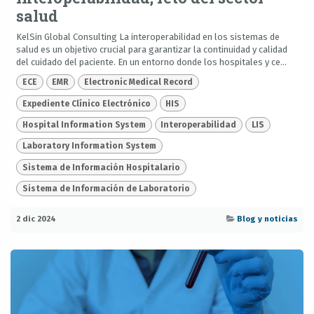
salud
KelSin Global Consulting La interoperabilidad en los sistemas de
salud es un objetivo crucial para garantizar la continuidad y calidad
del cuidado del paciente. En un entorno donde los hospitales y ce...
ECE
EMR
Electronic Medical Record
Expediente Clínico Electrónico
HIS
Hospital Information System
Interoperabilidad
LIS
Laboratory Information System
Sistema de Información Hospitalario
Sistema de Información de Laboratorio
2 dic 2024
Blog y noticias