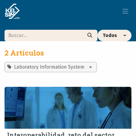
Ir al contenido
Todos
2 Artículos
Laboratory Information System
×
Interoperabilidad, reto del sector