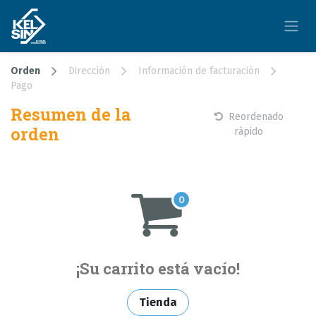
Ir al contenido
Orden
Dirección
Información de facturación
Pago
Resumen de la
Reordenado
orden
rápido
¡Su carrito está vacío!
Tienda