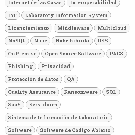
Internet de las Cosas
Interoperabilidad
IoT
Laboratory Information System
Licenciamiento
Middleware
Multicloud
NoSQL
Nube
Nube híbrida
OSS
OnPremise
Open Source Software
PACS
Phishing
Privacidad
Protección de datos
QA
Quality Assurance
Ransomware
SQL
SaaS
Servidores
Sistema de Información de Laboratorio
Software
Software de Código Abierto