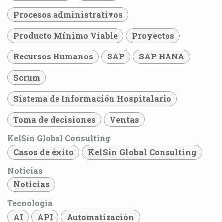
Procesos administrativos
Producto Mínimo Viable
Proyectos
Recursos Humanos
SAP
SAP HANA
Scrum
Sistema de Información Hospitalario
Toma de decisiones
Ventas
KelSin Global Consulting
Casos de éxito
KelSin Global Consulting
Noticias
Noticias
Tecnología
AI
API
Automatización