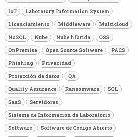
IoT
Laboratory Information System
Licenciamiento
Middleware
Multicloud
NoSQL
Nube
Nube híbrida
OSS
OnPremise
Open Source Software
PACS
Phishing
Privacidad
Protección de datos
QA
Quality Assurance
Ransomware
SQL
SaaS
Servidores
Sistema de Información de Laboratorio
Software
Software de Código Abierto