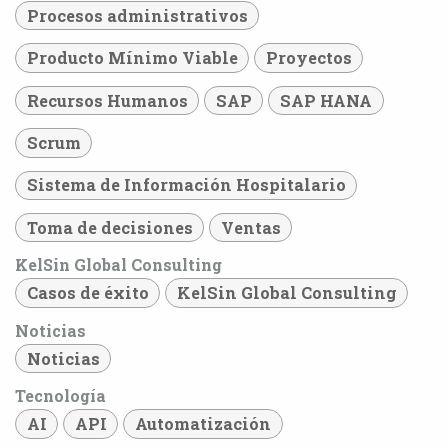
Procesos administrativos
Producto Mínimo Viable
Proyectos
Recursos Humanos
SAP
SAP HANA
Scrum
Sistema de Información Hospitalario
Toma de decisiones
Ventas
KelSin Global Consulting
Casos de éxito
KelSin Global Consulting
Noticias
Noticias
Tecnología
AI
API
Automatización