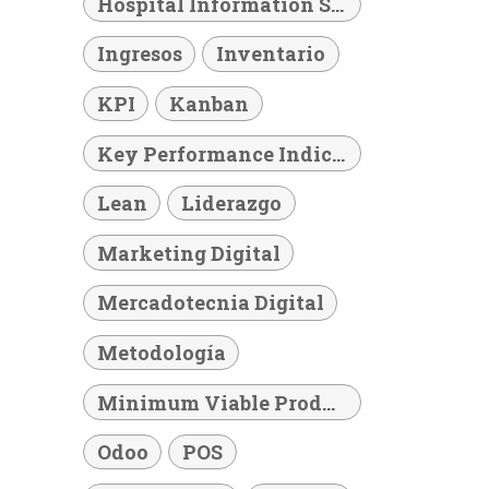
Hospital Information System
Ingresos
Inventario
KPI
Kanban
Key Performance Indicator
Lean
Liderazgo
Marketing Digital
Mercadotecnia Digital
Metodología
Minimum Viable Product
Odoo
POS