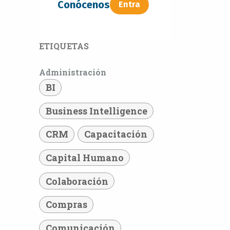
Conócenos
Entra​​​​
ETIQUETAS
Administración
BI
Business Intelligence
CRM
Capacitación
Capital Humano
Colaboración
Compras
Comunicación