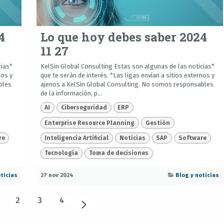
4
Lo que hoy debes saber 2024
11 27
cias*
KelSin Global Consulting Estas son algunas de las noticias*
nos y
que te serán de interés. *Las ligas envían a sitios externos y
bles
ajenos a KelSin Global Consulting. No somos responsables
de la información, p...
AI
Ciberseguridad
ERP
Enterprise Resource Planning
Gestión
re
Inteligencia Artificial
Noticias
SAP
Software
Tecnología
Toma de decisiones
ticias
27 nov 2024
Blog y noticias
2
3
4