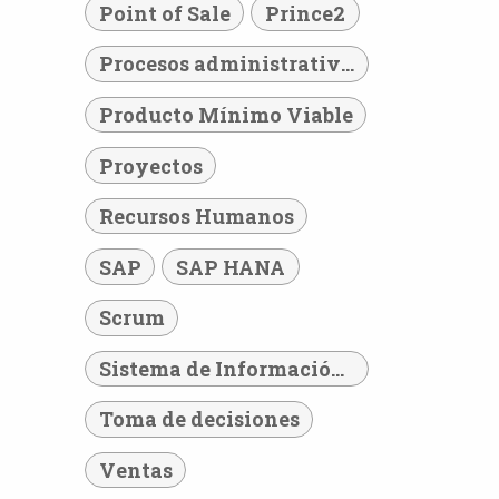
Point of Sale
Prince2
Procesos administrativos
Producto Mínimo Viable
Proyectos
Recursos Humanos
SAP
SAP HANA
Scrum
Sistema de Información Hospitalario
Toma de decisiones
Ventas