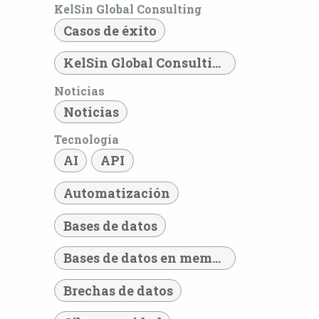
KelSin Global Consulting
Casos de éxito
KelSin Global Consulting
Noticias
Noticias
Tecnología
AI
API
Automatización
Bases de datos
Bases de datos en memoria
Brechas de datos