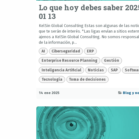
Lo que hoy debes saber 202
01 13
KelSin Global Consulting Estas son algunas de las noti
que te serán de interés. *Las ligas envían a sitios exter
ajenos a KelSin Global Consulting. No somos responsa
de la información, p...
AI
Ciberseguridad
ERP
Enterprise Resource Planning
Gestión
Inteligencia Artificial
Noticias
SAP
Softwa
Tecnología
Toma de decisiones
14 ene 2025
Blog y no