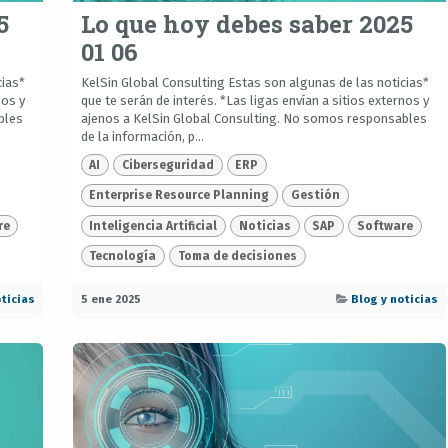
5
Lo que hoy debes saber 2025
01 06
cias*
KelSin Global Consulting Estas son algunas de las noticias*
nos y
que te serán de interés. *Las ligas envían a sitios externos y
bles
ajenos a KelSin Global Consulting. No somos responsables
de la información, p...
AI
Ciberseguridad
ERP
Enterprise Resource Planning
Gestión
re
Inteligencia Artificial
Noticias
SAP
Software
Tecnología
Toma de decisiones
ticias
5 ene 2025
Blog y noticias