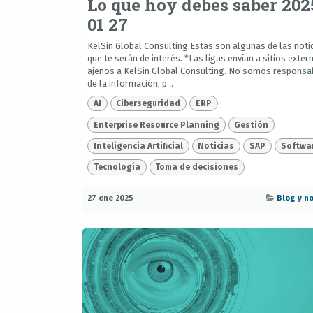
Lo que hoy debes saber 202
01 27
KelSin Global Consulting Estas son algunas de las noti
que te serán de interés. *Las ligas envían a sitios exter
ajenos a KelSin Global Consulting. No somos responsa
de la información, p...
AI
Ciberseguridad
ERP
Enterprise Resource Planning
Gestión
Inteligencia Artificial
Noticias
SAP
Softwa
Tecnología
Toma de decisiones
27 ene 2025
Blog y no