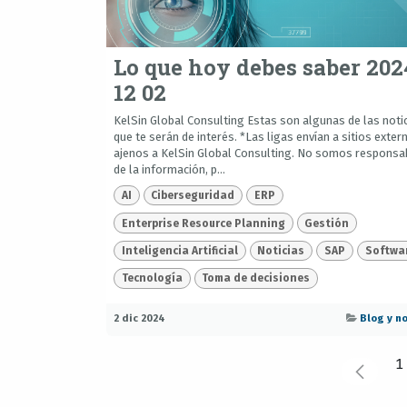
Lo que hoy debes saber 202
12 02
KelSin Global Consulting Estas son algunas de las noti
que te serán de interés. *Las ligas envían a sitios exter
ajenos a KelSin Global Consulting. No somos responsa
de la información, p...
AI
Ciberseguridad
ERP
Enterprise Resource Planning
Gestión
Inteligencia Artificial
Noticias
SAP
Softwa
Tecnología
Toma de decisiones
2 dic 2024
Blog y no
1