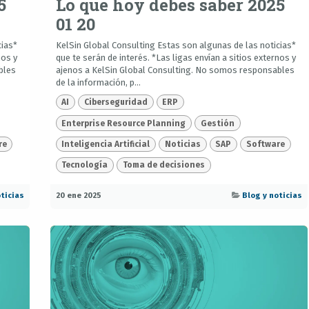
5
Lo que hoy debes saber 2025
01 20
cias*
KelSin Global Consulting Estas son algunas de las noticias*
nos y
que te serán de interés. *Las ligas envían a sitios externos y
bles
ajenos a KelSin Global Consulting. No somos responsables
de la información, p...
AI
Ciberseguridad
ERP
Enterprise Resource Planning
Gestión
re
Inteligencia Artificial
Noticias
SAP
Software
Tecnología
Toma de decisiones
ticias
20 ene 2025
Blog y noticias