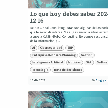
Lo que hoy debes saber 202
12 16
KelSin Global Consulting Estas son algunas de las noti
que te serán de interés. *Las ligas envían a sitios exter
ajenos a KelSin Global Consulting. No somos responsa
de la información, p...
AI
Ciberseguridad
ERP
Enterprise Resource Planning
Gestión
Inteligencia Artificial
Noticias
SAP
Softwa
Tecnología
Toma de decisiones
16 dic 2024
Blog y no