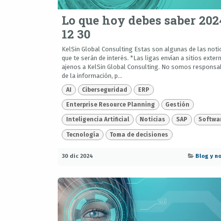
Lo que hoy debes saber 202
12 30
KelSin Global Consulting Estas son algunas de las noti
que te serán de interés. *Las ligas envían a sitios exter
ajenos a KelSin Global Consulting. No somos responsa
de la información, p...
AI
Ciberseguridad
ERP
Enterprise Resource Planning
Gestión
Inteligencia Artificial
Noticias
SAP
Softwa
Tecnología
Toma de decisiones
30 dic 2024
Blog y no