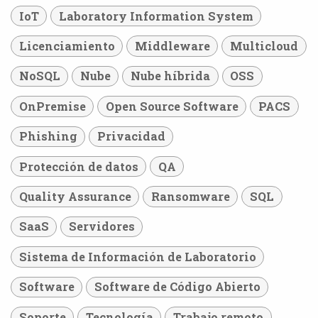
IoT
Laboratory Information System
Licenciamiento
Middleware
Multicloud
NoSQL
Nube
Nube híbrida
OSS
OnPremise
Open Source Software
PACS
Phishing
Privacidad
Protección de datos
QA
Quality Assurance
Ransomware
SQL
SaaS
Servidores
Sistema de Información de Laboratorio
Software
Software de Código Abierto
Soporte
Tecnología
Trabajo remoto