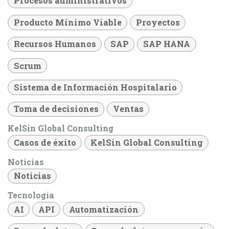
Procesos administrativos
Producto Mínimo Viable
Proyectos
Recursos Humanos
SAP
SAP HANA
Scrum
Sistema de Información Hospitalario
Toma de decisiones
Ventas
KelSin Global Consulting
Casos de éxito
KelSin Global Consulting
Noticias
Noticias
Tecnología
AI
API
Automatización