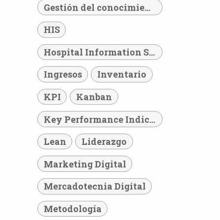
Gestión del conocimiento
HIS
Hospital Information System
Ingresos
Inventario
KPI
Kanban
Key Performance Indicator
Lean
Liderazgo
Marketing Digital
Mercadotecnia Digital
Metodología