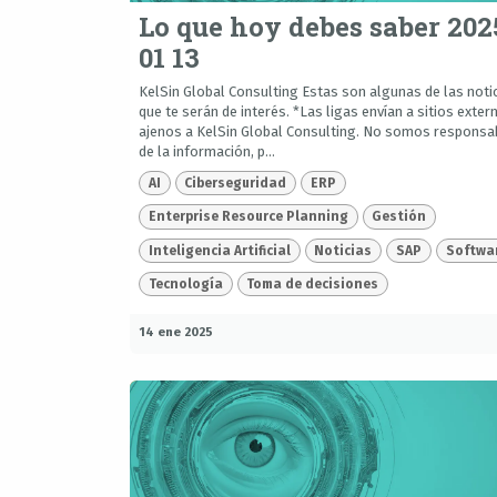
Lo que hoy debes saber 202
01 13
KelSin Global Consulting Estas son algunas de las noti
que te serán de interés. *Las ligas envían a sitios exter
ajenos a KelSin Global Consulting. No somos responsa
de la información, p...
AI
Ciberseguridad
ERP
Enterprise Resource Planning
Gestión
Inteligencia Artificial
Noticias
SAP
Softwa
Tecnología
Toma de decisiones
14 ene 2025