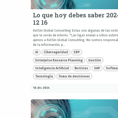
Lo que hoy debes saber 202
12 16
KelSin Global Consulting Estas son algunas de las noti
que te serán de interés. *Las ligas envían a sitios exter
ajenos a KelSin Global Consulting. No somos responsa
de la información, p...
AI
Ciberseguridad
ERP
Enterprise Resource Planning
Gestión
Inteligencia Artificial
Noticias
SAP
Softwa
Tecnología
Toma de decisiones
16 dic 2024