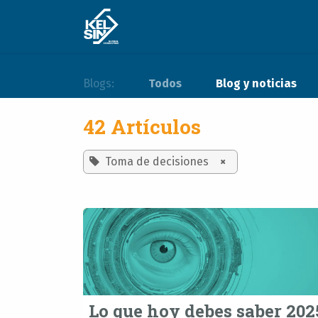
Ir al contenido
Experiencia
Soluciones
Blogs:
Todos
Blog y noticias
42 Artículos
Toma de decisiones
×
Lo que hoy debes saber 202