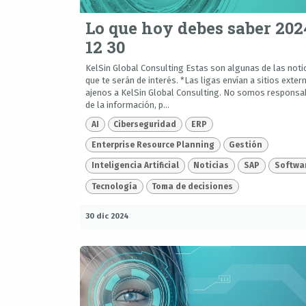
Lo que hoy debes saber 202
12 30
KelSin Global Consulting Estas son algunas de las noti
que te serán de interés. *Las ligas envían a sitios exter
ajenos a KelSin Global Consulting. No somos responsa
de la información, p...
AI
Ciberseguridad
ERP
Enterprise Resource Planning
Gestión
Inteligencia Artificial
Noticias
SAP
Softwa
Tecnología
Toma de decisiones
30 dic 2024