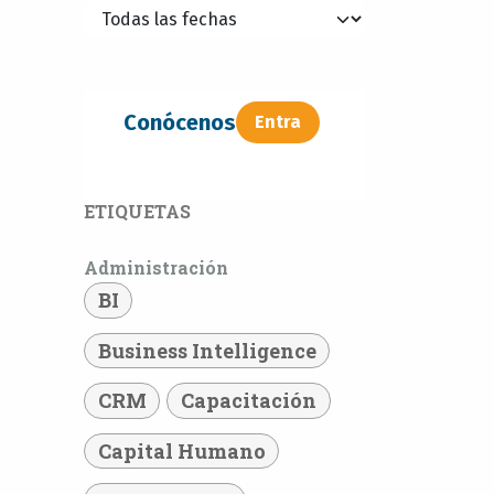
Conócenos
Entra​​​​
ETIQUETAS
Administración
BI
Business Intelligence
CRM
Capacitación
Capital Humano