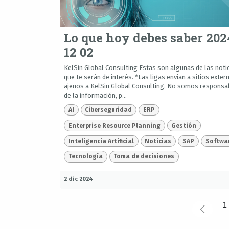
Lo que hoy debes saber 202
12 02
KelSin Global Consulting Estas son algunas de las noti
que te serán de interés. *Las ligas envían a sitios exter
ajenos a KelSin Global Consulting. No somos responsa
de la información, p...
AI
Ciberseguridad
ERP
Enterprise Resource Planning
Gestión
Inteligencia Artificial
Noticias
SAP
Softwa
Tecnología
Toma de decisiones
2 dic 2024
1