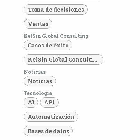
Toma de decisiones
Ventas
KelSin Global Consulting
Casos de éxito
KelSin Global Consulting
Noticias
Noticias
Tecnología
AI
API
Automatización
Bases de datos