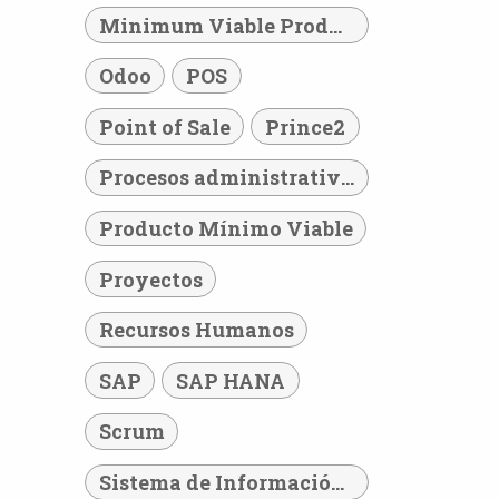
Minimum Viable Product
Odoo
POS
Point of Sale
Prince2
Procesos administrativos
Producto Mínimo Viable
Proyectos
Recursos Humanos
SAP
SAP HANA
Scrum
Sistema de Información Hospitalario