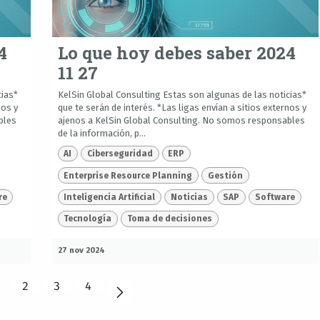
4
Lo que hoy debes saber 2024
11 27
cias*
KelSin Global Consulting Estas son algunas de las noticias*
nos y
que te serán de interés. *Las ligas envían a sitios externos y
bles
ajenos a KelSin Global Consulting. No somos responsables
de la información, p...
AI
Ciberseguridad
ERP
Enterprise Resource Planning
Gestión
re
Inteligencia Artificial
Noticias
SAP
Software
Tecnología
Toma de decisiones
27 nov 2024
2
3
4