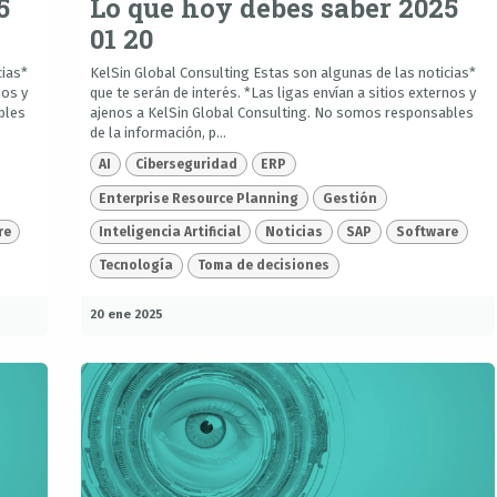
5
Lo que hoy debes saber 2025
01 20
cias*
KelSin Global Consulting Estas son algunas de las noticias*
nos y
que te serán de interés. *Las ligas envían a sitios externos y
bles
ajenos a KelSin Global Consulting. No somos responsables
de la información, p...
AI
Ciberseguridad
ERP
Enterprise Resource Planning
Gestión
re
Inteligencia Artificial
Noticias
SAP
Software
Tecnología
Toma de decisiones
20 ene 2025