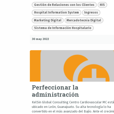
Gestión de Relaciones con los Clientes
HIS
Hospital Information System
Ingresos
Marketing Digital
Mercadotecnia Digital
Sistema de Información Hospitalario
30 may 2022
Perfeccionar la
administración
KelSin Global Consulting Centro Cardiovascular MC est
ubicado en León, Guanajuato. Su alta tecnología lo ha
convertido en el más avanzado del Bajío. Ante el crecim