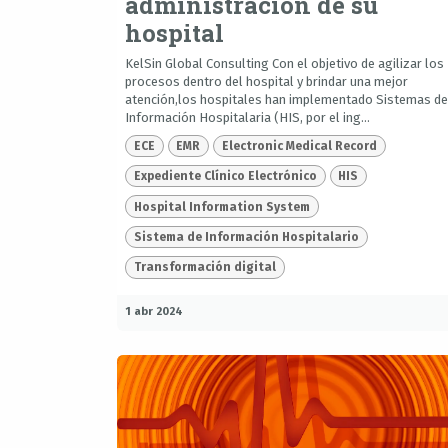
administración de su
hospital
KelSin Global Consulting Con el objetivo de agilizar los
procesos dentro del hospital y brindar una mejor
atención,los hospitales han implementado Sistemas de
Información Hospitalaria (HIS, por el ing...
ECE
EMR
Electronic Medical Record
Expediente Clínico Electrónico
HIS
Hospital Information System
Sistema de Información Hospitalario
Transformación digital
1 abr 2024