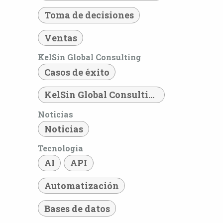
Toma de decisiones
Ventas
KelSin Global Consulting
Casos de éxito
KelSin Global Consulting
Noticias
Noticias
Tecnología
AI
API
Automatización
Bases de datos