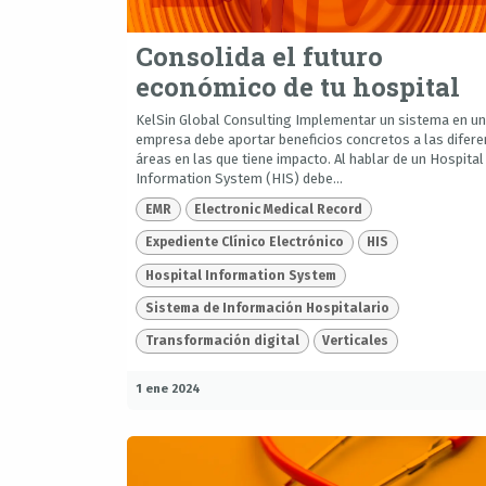
Consolida el futuro
económico de tu hospital
KelSin Global Consulting Implementar un sistema en u
empresa debe aportar beneficios concretos a las difer
áreas en las que tiene impacto. Al hablar de un Hospital
Information System (HIS) debe...
EMR
Electronic Medical Record
Expediente Clínico Electrónico
HIS
Hospital Information System
Sistema de Información Hospitalario
Transformación digital
Verticales
1 ene 2024