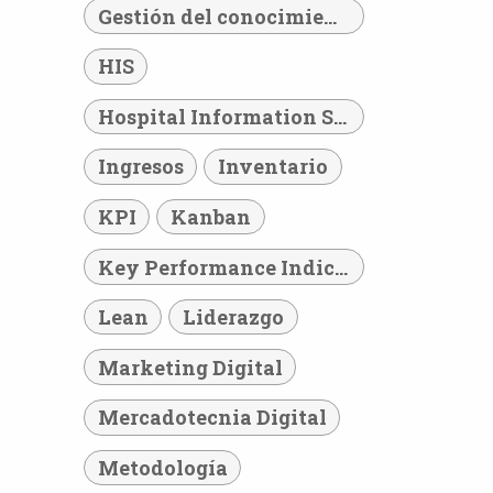
Gestión del conocimiento
HIS
Hospital Information System
Ingresos
Inventario
KPI
Kanban
Key Performance Indicator
Lean
Liderazgo
Marketing Digital
Mercadotecnia Digital
Metodología