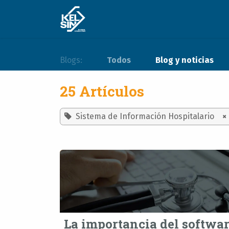
Ir al contenido
Experiencia
Soluciones
Blogs:
Todos
Blog y noticias
25 Artículos
Sistema de Información Hospitalario
×
La importancia del softwa