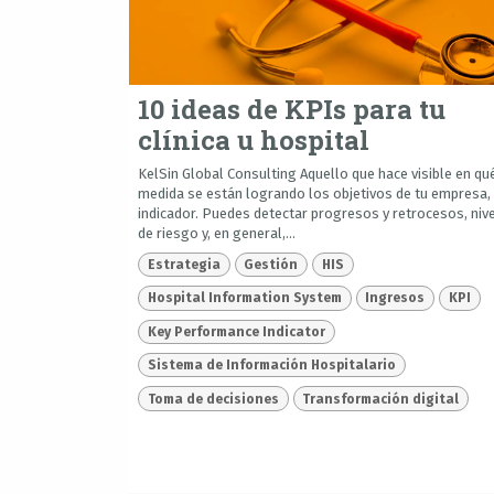
10 ideas de KPIs para tu
clínica u hospital
KelSin Global Consulting Aquello que hace visible en qu
medida se están logrando los objetivos de tu empresa,
indicador. Puedes detectar progresos y retrocesos, niv
de riesgo y, en general,...
Estrategia
Gestión
HIS
Hospital Information System
Ingresos
KPI
Key Performance Indicator
Sistema de Información Hospitalario
Toma de decisiones
Transformación digital