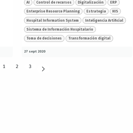
AI
Control de recursos
Digitalización
ERP
Enterprise Resource Planning
Estrategia
HIS
Hospital Information System
Inteligencia Artificial
Sistema de Información Hospitalario
Toma de decisiones
Transformación digital
27 sept 2020
1
2
3