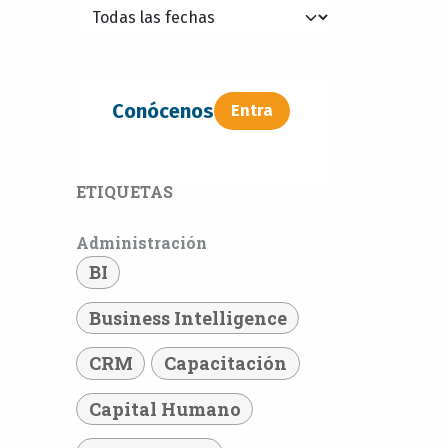
Conócenos
Entra​​​​
ETIQUETAS
Administración
BI
Business Intelligence
CRM
Capacitación
Capital Humano