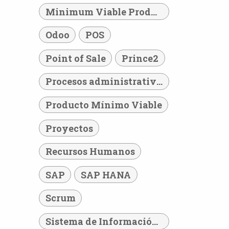
Minimum Viable Product
Odoo
POS
Point of Sale
Prince2
Procesos administrativos
Producto Mínimo Viable
Proyectos
Recursos Humanos
SAP
SAP HANA
Scrum
Sistema de Información Hospitalario