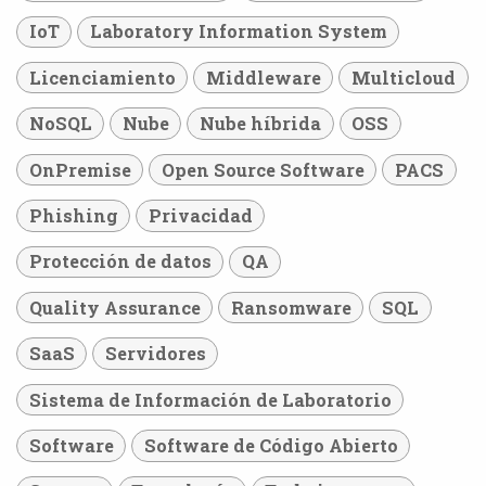
IoT
Laboratory Information System
Licenciamiento
Middleware
Multicloud
NoSQL
Nube
Nube híbrida
OSS
OnPremise
Open Source Software
PACS
Phishing
Privacidad
Protección de datos
QA
Quality Assurance
Ransomware
SQL
SaaS
Servidores
Sistema de Información de Laboratorio
Software
Software de Código Abierto