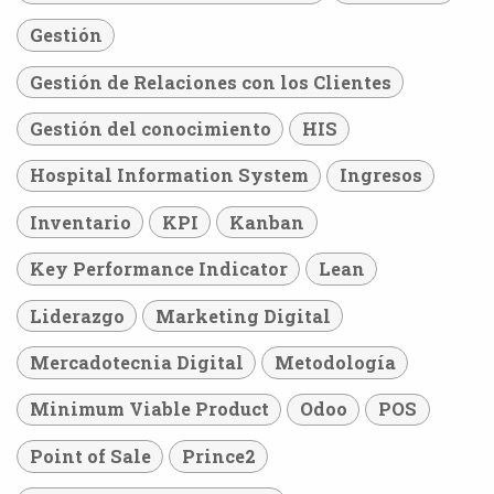
Gestión
Gestión de Relaciones con los Clientes
Gestión del conocimiento
HIS
Hospital Information System
Ingresos
Inventario
KPI
Kanban
Key Performance Indicator
Lean
Liderazgo
Marketing Digital
Mercadotecnia Digital
Metodología
Minimum Viable Product
Odoo
POS
Point of Sale
Prince2