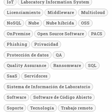
IoT
Laboratory Information System
Licenciamiento
Middleware
Multicloud
NoSQL
Nube
Nube híbrida
OSS
OnPremise
Open Source Software
PACS
Phishing
Privacidad
Protección de datos
QA
Quality Assurance
Ransomware
SQL
SaaS
Servidores
Sistema de Información de Laboratorio
Software
Software de Código Abierto
Soporte
Tecnología
Trabajo remoto