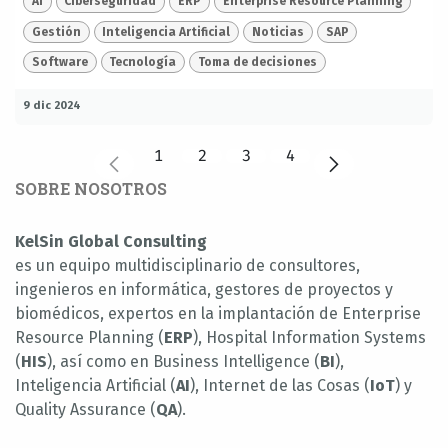
AI
Ciberseguridad
ERP
Enterprise Resource Planning
Gestión
Inteligencia Artificial
Noticias
SAP
Software
Tecnología
Toma de decisiones
9 dic 2024
1
2
3
4
SOBRE NOSOTROS
KelSin Global Consulting
es un equipo multidisciplinario de consultores,
ingenieros en informática, gestores de proyectos y
biomédicos, expertos en la implantación de Enterprise
Resource Planning (
ERP
), Hospital Information Systems
(
HIS
), así como en Business Intelligence (
BI
),
Inteligencia Artificial (
AI
), Internet de las Cosas (
IoT
) y
Quality Assurance (
QA
).