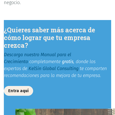
negocio.
¿Quieres saber más acerca de
cómo lograr que tu empresa
crezca?
Descarga nuestro Manual para el
Crecimiento
completamente
gratis
, donde los
expertos de
KelSin Global Consulting
te comparten
recomendaciones para la mejora de tu empresa.
Entra aquí