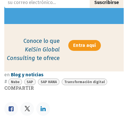
Suscribirse
Conoce lo que
Entra aquí​​​​
KelSin Global
Consulting
te ofrece
en
Blog y noticias
#
Nube
SAP
SAP HANA
Transformación digital
COMPARTIR