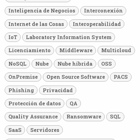
Inteligencia de Negocios
Interconexión
Internet de las Cosas
Interoperabilidad
IoT
Laboratory Information System
Licenciamiento
Middleware
Multicloud
NoSQL
Nube
Nube híbrida
OSS
OnPremise
Open Source Software
PACS
Phishing
Privacidad
Protección de datos
QA
Quality Assurance
Ransomware
SQL
SaaS
Servidores