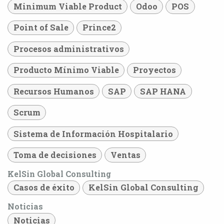
Minimum Viable Product
Odoo
POS
Point of Sale
Prince2
Procesos administrativos
Producto Mínimo Viable
Proyectos
Recursos Humanos
SAP
SAP HANA
Scrum
Sistema de Información Hospitalario
Toma de decisiones
Ventas
KelSin Global Consulting
Casos de éxito
KelSin Global Consulting
Noticias
Noticias