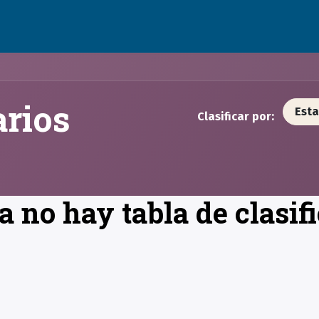
Actualidad
Soporte
Empleos
arios
Est
Clasificar por:
 no hay tabla de clasif