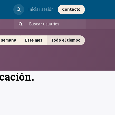
Iniciar sesión
Contacto
a semana
Este mes
Todo el tiempo
icación.